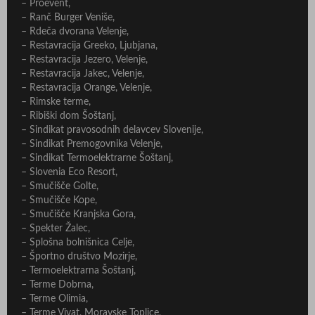
– Proevent,
– Ranč Burger Veniše,
– Rdeča dvorana Velenje,
– Restavracija Greeko, Ljubjana,
– Restavracija Jezero, Velenje,
– Restavracija Jakec, Velenje,
– Restavracija Orange, Velenje,
– Rimske terme,
– Ribiški dom Šoštanj,
– Sindikat pravosodnih delavcev Slovenije,
– Sindikat Premogovnika Velenje,
– Sindikat Termoelektrarne Šoštanj,
– Slovenia Eco Resort,
– Smučišče Golte,
– Smučišče Kope,
– Smučišče Kranjska Gora,
– Spekter Žalec,
– Splošna bolnišnica Celje,
– Športno društvo Mozirje,
– Termoelektrarna Šoštanj,
– Terme Dobrna,
– Terme Olimia,
– Terme Vivat, Moravske Toplice,