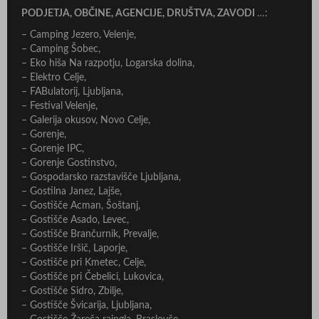
PODJETJA, OBČINE, AGENCIJE, DRUŠTVA, ZAVODI
…:
– Camping Jezero, Velenje,
– Camping Šobec,
– Eko hiša Na razpotju, Logarska dolina,
– Elektro Celje,
– FABulatorij, Ljubljana,
– Festival Velenje,
– Galerija okusov, Novo Celje,
– Gorenje,
– Gorenje IPC,
– Gorenje Gostinstvo,
– Gospodarsko razstavišče Ljubljana,
– Gostilna Janez, Lajše,
– Gostišče Acman, Šoštanj,
– Gostišče Asado, Levec,
– Gostišče Brančurnik, Prevalje,
– Gostišče Iršič, Laporje,
– Gostišče pri Kmetec, Celje,
– Gostišče pri Čebelici, Lukovica,
– Gostišče Sidro, Zbilje,
– Gostišče Švicarija, Ljubljana,