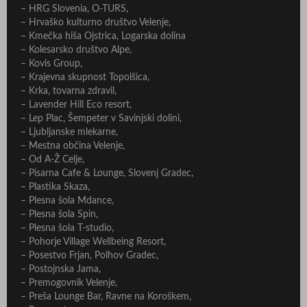
– HRG Slovenia, O-TURS,
– Hrvaško kulturno društvo Velenje,
– Kmečka hiša Ojstrica, Logarska dolina
– Kolesarsko društvo Alpe,
– Kovis Group,
– Krajevna skupnost Topolšica,
– Krka, tovarna zdravil,
– Lavender Hill Eco resort,
– Lep Plac, Šempeter v Savinjski dolini,
– Ljubljanske mlekarne,
– Mestna občina Velenje,
– Od A-Ž Celje,
– Pisarna Cafe & Lounge, Slovenj Gradec,
– Plastika Skaza,
– Plesna šola Mdance,
– Plesna šola Spin,
– Plesna šola T-studio,
– Pohorje Village Wellbeing Resort,
– Posestvo Frjan, Polhov Gradec,
– Postojnska Jama,
– Premogovnik Velenje,
– Preša Lounge Bar, Ravne na Koroškem,