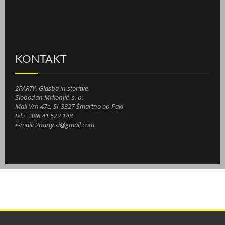
KONTAKT
2PARTY, Glasba in storitve,
Slobodan Mrkonjić, s. p.
Mali Vrh 47c, SI-3327 Šmartno ob Paki
tel.: +386 41 622 148
e-mail: 2party.si@gmail.com